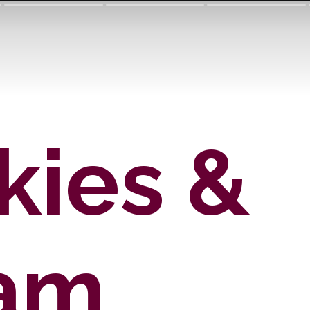
ies & 
Cream 