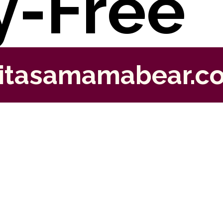
y-Free
itasamamabear.c