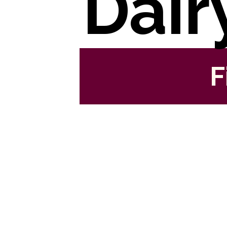
Dair
F